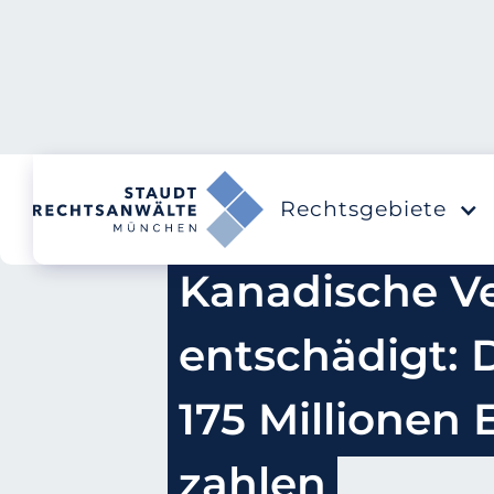
Rechtsgebiete
Kanadische Ve
entschädigt: 
175 Millionen E
zahlen