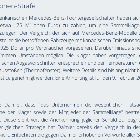
ionen-Strafe
rikanischen Mercedes-Benz-Tochtergesellschaften haben sich b
 etwa 175 Millionen Euro) zu zahlen, um eine Sammelklage
ulegen. Der Vergleich, der sich auf Mercedes-Benz-Modelle d
rsteller die betroffenen Fahrzeuge mit kanadischen Emission
.925 Dollar pro Verbraucher vorgesehen. Darüber hinaus sin
timmten Umständen möglich. Die Kläger haben vorgetragen,
ischen Abgasvorschriften entsprechen und bei Temperaturen u
usstoßen (Thermofenster). Weitere Details sind bislang nicht b
stice genehmigt werden. Eine Anhörung ist für den 9. Februar 2
te Daimler, dass "das Unternehmen die wesentlichen Tatsa
e der Kläger sowie der Mitglieder der Sammelklage" bestreite
. Diese sieht vor, die Anerkennung jeglicher Schuld zu leug
r gleichen Strategie hat Daimler bereits den Vergleich in de
nkiert. Entbehrten die gegen Daimler erhobenen Vorwürfe aller Sc