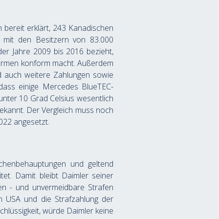
ereit erklärt, 243 Kanadischen 
 mit den Besitzern von 83.000 
er Jahre 2009 bis 2016 bezieht, 
snormen konform macht. Außerdem 
d auch weitere Zahlungen sowie 
 dass einige Mercedes BlueTEC-
nter 10 Grad Celsius wesentlich 
ekannt. Der Vergleich muss noch 
022 angesetzt.
chenbehauptungen und geltend 
t. Damit bleibt Daimler seiner 
nen - und unvermeidbare Strafen 
n USA und die Strafzahlung der 
hlüssigkeit, würde Daimler keine 