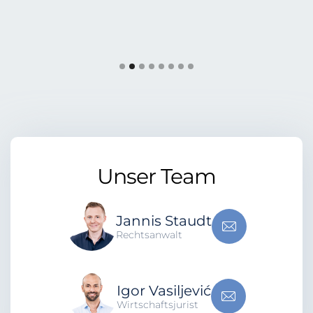
Slide 3 of 8.
Unser Team
Jannis Staudt
Rechtsanwalt
Igor Vasiljević
Wirtschafts­jurist