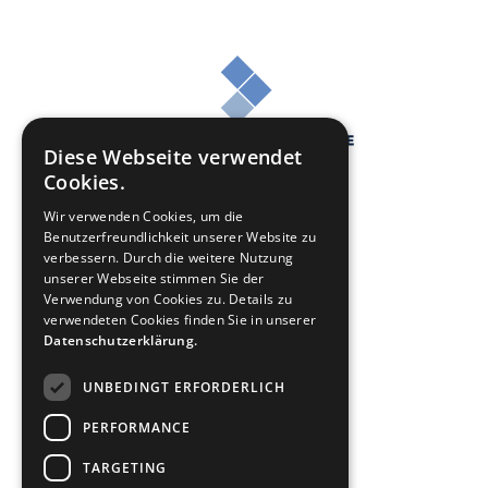
Diese Webseite verwendet
Cookies.
Wir verwenden Cookies, um die
Benutzerfreundlichkeit unserer Website zu
verbessern. Durch die weitere Nutzung
unserer Webseite stimmen Sie der
Online Casino Geld zurück
Verwendung von Cookies zu. Details zu
verwendeten Cookies finden Sie in unserer
Sportwetten Geld zurück
Datenschutzerklärung.
Über uns
UNBEDINGT ERFORDERLICH
Kontakt
PERFORMANCE
TARGETING
Impressum