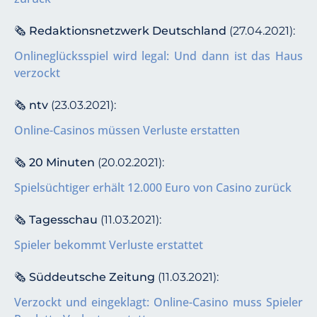
🗞️ Redaktionsnetzwerk Deutschland
 (27.04.2021): 
Onlineglücksspiel wird legal: Und dann ist das Haus 
verzockt
🗞️ ntv
 (23.03.2021): 
Online-Casinos müssen Verluste erstatten
🗞️ 20 Minuten
 (20.02.2021): 
Spielsüchtiger erhält 12.000 Euro von Casino zurück
🗞️ Tagesschau
 (11.03.2021): 
Spieler bekommt Verluste erstattet
🗞️ Süddeutsche Zeitung
 (11.03.2021): 
Verzockt und eingeklagt: Online-Casino muss Spieler 