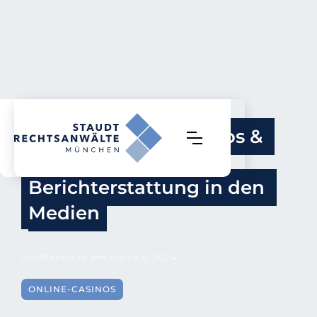
Illegale Online Casinos & 
Wettanbieter: Die 
Berichterstattung in den 
Medien
Veröffentlicht am
March 5, 2024
ONLINE-CASINOS