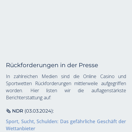
Rückforderungen in der Presse
In zahlreichen Medien sind die Online Casino und 
Sportwetten Rückforderungen mittlerweile aufgegriffen 
worden. Hier listen wir die auflagenstärkste 
Berichterstattung auf:
🗞️ NDR
 (03.03.2024): 
Sport, Sucht, Schulden: Das gefährliche Geschäft der 
Wettanbieter