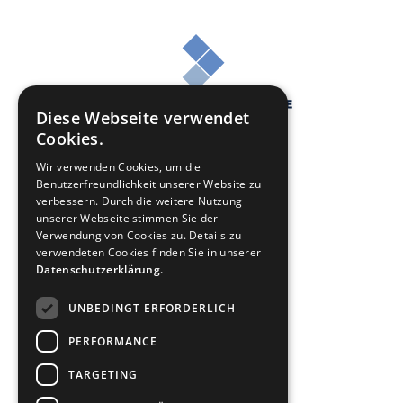
Diese Webseite verwendet
Cookies.
Wir verwenden Cookies, um die
Benutzerfreundlichkeit unserer Website zu
verbessern. Durch die weitere Nutzung
unserer Webseite stimmen Sie der
Online Casino Geld zurück
Verwendung von Cookies zu. Details zu
verwendeten Cookies finden Sie in unserer
Sportwetten Geld zurück
Datenschutzerklärung.
Über uns
UNBEDINGT ERFORDERLICH
Kontakt
PERFORMANCE
TARGETING
Impressum