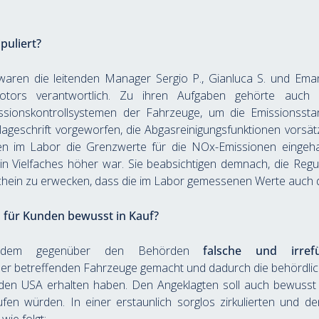
puliert?
ren die leitenden Manager Sergio P., Gianluca S. und Emanu
motors verantwortlich. Zu ihren Aufgaben gehörte auch di
ssionskontrollsystemen der Fahrzeuge, um die Emissionsstan
lageschrift vorgeworfen, die Abgasreinigungsfunktionen vorsätzl
ahren im Labor die Grenzwerte für die NOx-Emissionen einge
in Vielfaches höher war. Sie beabsichtigen demnach, die Reg
hein zu erwecken, dass die im Labor gemessenen Werte auch d
für Kunden bewusst in Kauf?
erdem gegenüber den Behörden 
falsche und irre
der betreffenden Fahrzeuge gemacht und dadurch die behördlic
den USA erhalten haben. Den Angeklagten soll auch bewusst
n würden. In einer erstaunlich sorglos zirkulierten und den