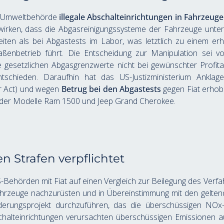
S-Umweltbehörde 
illegale Abschalteinrichtungen in Fahrzeug
wirken, dass die Abgasreinigungssysteme der Fahrzeuge unte
eiten als bei Abgastests im Labor, was letztlich zu einem e
aßenbetrieb führt. Die Entscheidung zur Manipulation sei vor
 gesetzlichen Abgasgrenzwerte nicht bei gewünschter Profitabi
ntschieden. Daraufhin hat das US-Justizministerium Ankla
r Act) und wegen 
Betrug bei den Abgastests
 gegen Fiat erhob
 der Modelle Ram 1500 und Jeep Grand Cherokee. 
n Strafen verpflichtet
US-Behörden mit Fiat auf einen Vergleich zur Beilegung des Verf
 Fahrzeuge nachzurüsten und in Übereinstimmung mit den gelt
nderungsprojekt durchzuführen, das die überschüssigen NOx
schalteinrichtungen verursachten überschüssigen Emissionen 