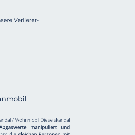
ere Verlierer-
hnmobil 
andal / Wohnmobil Dieselskandal 
Abgaswerte manipuliert und 
ass 
die gleichen Personen mit 