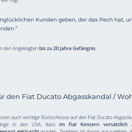
ie folgt: 
nglücklichen Kunden geben, der das Pech hat, uns
nden.“ 
en den Angeklagten 
bis zu 20 Jahre Gefängnis
.
ür den Fiat Ducato Abgasskandal / Wo
ssen auch wichtige Rückschlüsse auf den Fiat Ducato Abgassk
gänge in den USA, dass 
im Fiat Konzern vorsätzlich 
wusst getäuscht
 wurden. Zweitens ist davon auszugehen, d