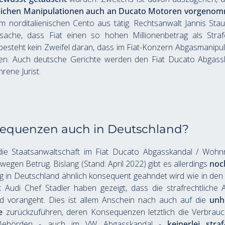
leichen Manipulationen auch an Ducato Motoren vorgeno
orditalienischen Cento aus tätig. Rechtsanwalt Jannis Staud
che, dass Fiat einen so hohen Millionenbetrag als Strafe 
besteht kein Zweifel daran, dass im Fiat-Konzern Abgasmanipula
n. Auch deutsche Gerichte werden den Fiat Ducato Abgasska
rene Jurist.
nsequenzen auch in Deutschland?
die Staatsanwaltschaft im Fiat Ducato Abgasskandal / Wohnm
gen Betrug. Bislang (Stand: April 2022) gibt es allerdings 
noc
rug in Deutschland ähnlich konsequent geahndet wird wie in de
udi Chef Stadler haben gezeigt, dass die strafrechtliche 
nd vorangeht. Dies ist allem Anschein nach auch auf die 
unhe
e
 zurückzuführen, deren Konsequenzen letztlich die Verbrauch
Behörden - auch im VW Abgasskandal - 
keinerlei stra