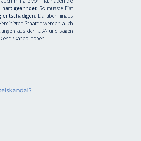
uch im Falle von Fiat haben die 
n hart geahndet
. So musste Fiat 
g entschädigen
. Darüber hinaus 
ereinigten Staaten werden auch 
icklungen aus den USA und sagen 
Dieselskandal haben.
selskandal?