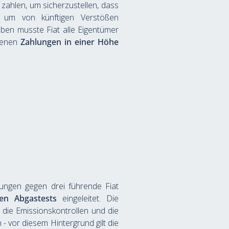
 zahlen, um sicherzustellen, dass 
 um von künftigen Verstößen 
ben musste Fiat alle Eigentümer 
fenen 
Zahlungen in einer Höhe 
lungen gegen drei führende Fiat 
en Abgastests
 eingeleitet. Die 
ie Emissionskontrollen und die 
Kraftstoffeffizienz von mehr als 100.000 Fahrzeugen getäuscht haben. Das Verfahren läuft noch - vor diesem Hintergrund gilt die 