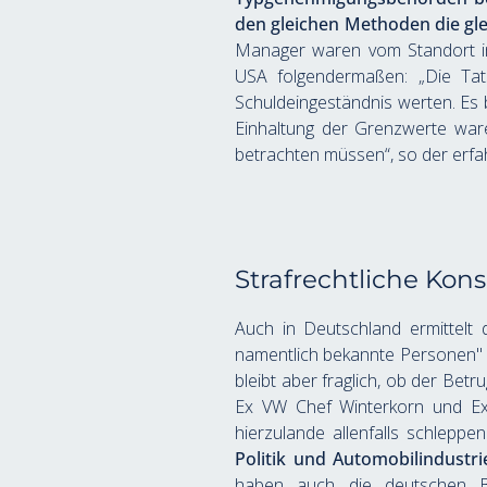
den gleichen Methoden die g
Manager waren vom Standort im n
USA folgendermaßen: „Die Tatsa
Schuldeingeständnis werten. Es 
Einhaltung der Grenzwerte ware
betrachten müssen“, so der erfah
Strafrechtliche Ko
Auch in Deutschland ermittelt 
namentlich bekannte Personen" we
bleibt aber fraglich, ob der Bet
Ex VW Chef Winterkorn und Ex A
hierzulande allenfalls schleppe
Politik und Automobilindustri
haben auch die deutschen 