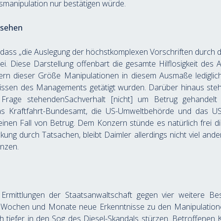
smanipulation nur bestätigen würde.
rsehen
, dass „die Auslegung der höchstkomplexen Vorschriften durch 
i. Diese Darstellung offenbart die gesamte Hilflosigkeit des A
rn dieser Größe Manipulationen in diesem Ausmaße lediglich 
ssen des Managements getätigt wurden. Darüber hinaus steht 
age stehendenSachverhalt [nicht] um Betrug gehandelt hab
das Kraftfahrt-Bundesamt, die US-Umweltbehörde und das US-
inen Fall von Betrug. Dem Konzern stünde es natürlich frei die
g durch Tatsachen, bleibt Daimler allerdings nicht viel anderes
nzen.
rmittlungen der Staatsanwaltschaft gegen vier weitere Bes
Wochen und Monate neue Erkenntnisse zu den Manipulationen
tiefer in den Sog des Diesel-Skandals stürzen. Betroffenen K