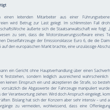
tigt
 einen leitenden Mitarbeiter aus einer Führungsebene
ien wird Betrug zur Last gelegt. Im schlimmsten Fall droht 
haftsWoche äußerte sich die Staatsanwaltschaft wie folgt: „[
gewesen zu sein, dass die Motorsteuerungssoftware eines Te
nen Dieselfahrzeuge der Emissionsklasse Euro 6, die die Daim
 auf den europäischen Markt brachte, eine unzulässige Abschalte
 kann ein Gericht ohne Hauptverhandlung über einen Sachverha
t feststehen, sondern lediglich ausreichend wahrscheinlich 
ten keinen Einspruch ein und akzeptieren die Strafe, so besteht 
vorsätzlich die Abgaswerte der Fahrzeuge manipuliert wurden
der Verantwortung ziehen. Wird doch Anspruch eingelegt, kom
äften. Bislang hat sich der Konzern aber sehr intensiv – und a
orgänge zu vermeiden, wohlwissend, dass eine Offenlegun