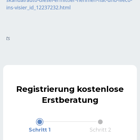
skandal/auto-diesel-ermittler-nehmen-fiat-und-iveco-
ins-visier_id_12237232.html
ts